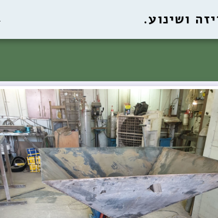
זה ושינוע.
ב