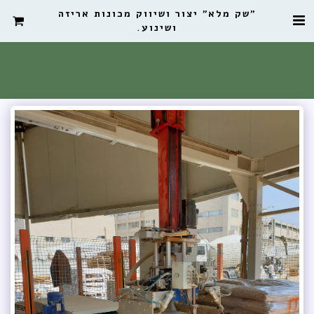
"שק מלא" יצור ושיווק מכונות אריזה
ושינוע.